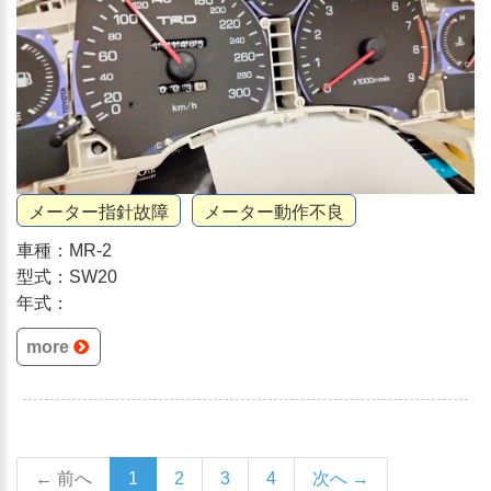
メーター指針故障
メーター動作不良
車種：MR-2
型式：SW20
年式：
more
← 前へ
1
2
3
4
次へ →