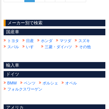
メーカー別で検索
国産車
トヨタ
日産
ホンダ
マツダ
スズキ
スバル
いすゞ
三菱・ダイハツ
その他
輸入車
ドイツ
BMW
ベンツ
ポルシェ
オペル
フォルクスワーゲン
アメリカ