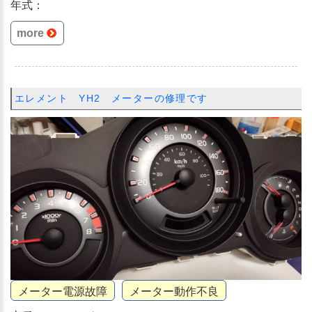
年式：
more
エレメント YH2 メーターの修理です
メーター電源故障
メーター動作不良