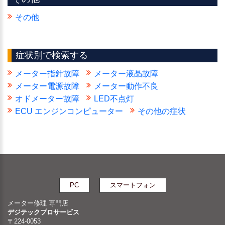
その他
症状別で検索する
メーター指針故障
メーター液晶故障
メーター電源故障
メーター動作不良
オドメーター故障
LED不点灯
ECU エンジンコンピューター
その他の症状
PC
スマートフォン
メーター修理 専門店
デジテックプロサービス
〒224-0053