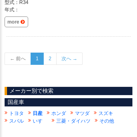
型式：R34
年式：
more
← 前へ
1
2
次へ →
メーカー別で検索
国産車
トヨタ
日産
ホンダ
マツダ
スズキ
スバル
いすゞ
三菱・ダイハツ
その他