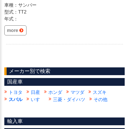
車種：サンバー
型式：TT2
年式：
more
メーカー別で検索
国産車
トヨタ
日産
ホンダ
マツダ
スズキ
スバル
いすゞ
三菱・ダイハツ
その他
輸入車