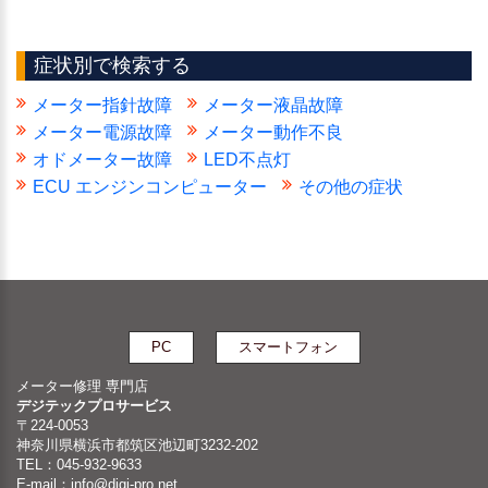
症状別で検索する
メーター指針故障
メーター液晶故障
メーター電源故障
メーター動作不良
オドメーター故障
LED不点灯
ECU エンジンコンピューター
その他の症状
PC
スマートフォン
メーター修理 専門店
デジテックプロサービス
〒224-0053
神奈川県横浜市都筑区池辺町3232-202
TEL：045-932-9633
E-mail：
info@digi-pro.net