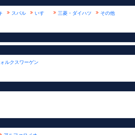
キ
スバル
いすゞ
三菱・ダイハツ
その他
ォルクスワーゲン