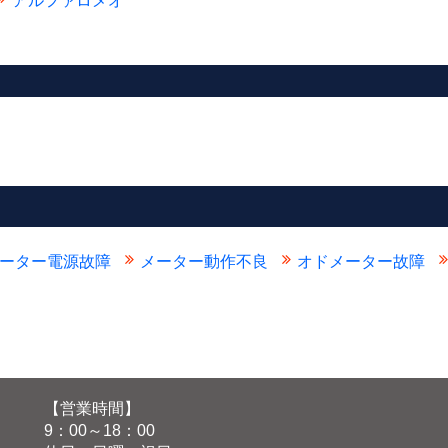
アルファロメオ
ーター電源故障
メーター動作不良
オドメーター故障
【営業時間】
9：00～18：00