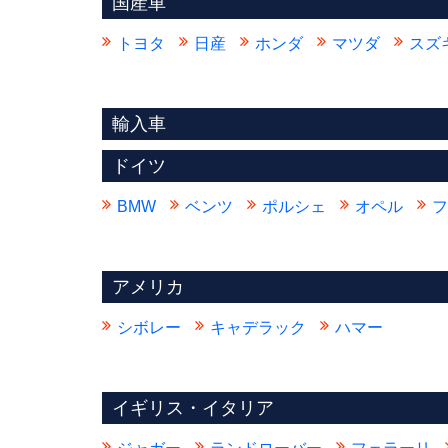
国産車
トヨタ
日産
ホンダ
マツダ
スズ
輸入車
ドイツ
BMW
ベンツ
ポルシェ
オペル
フ
アメリカ
シボレー
キャデラック
ハマー
イギリス・イタリア