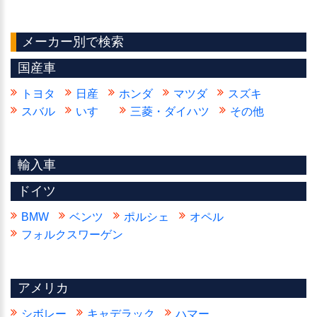
メーカー別で検索
国産車
トヨタ
日産
ホンダ
マツダ
スズキ
スバル
いすゞ
三菱・ダイハツ
その他
輸入車
ドイツ
BMW
ベンツ
ポルシェ
オペル
フォルクスワーゲン
アメリカ
シボレー
キャデラック
ハマー