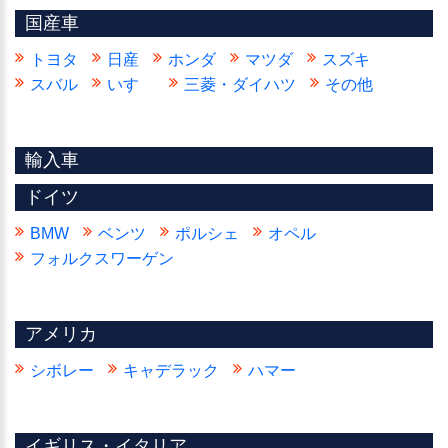
国産車
トヨタ
日産
ホンダ
マツダ
スズキ
スバル
いすゞ
三菱・ダイハツ
その他
輸入車
ドイツ
BMW
ベンツ
ポルシェ
オペル
フォルクスワーゲン
アメリカ
シボレー
キャデラック
ハマー
イギリス・イタリア