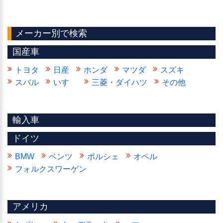
メーカー別で検索
国産車
トヨタ
日産
ホンダ
マツダ
スズキ
スバル
いすゞ
三菱・ダイハツ
その他
輸入車
ドイツ
BMW
ベンツ
ポルシェ
オペル
フォルクスワーゲン
アメリカ